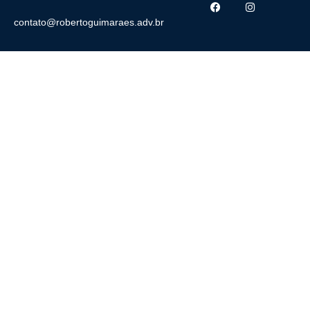
contato@robertoguimaraes.adv.br
EXCELÊNCIA
TÉCNICA E